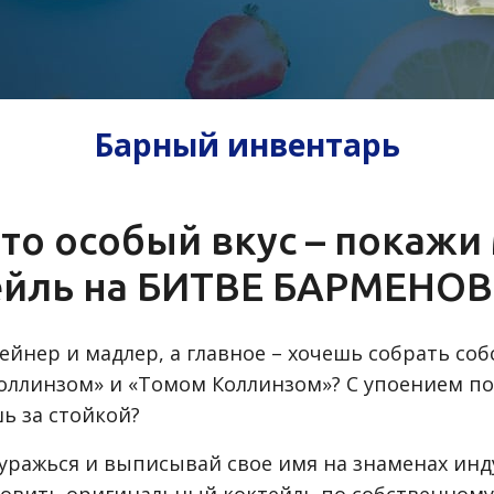
Барный инвентарь
ето особый вкус – покажи
ейль на БИТВЕ БАРМЕНОВ 
рейнер и мадлер, а главное – хочешь собрать со
ллинзом» и «Томом Коллинзом»? С упоением п
ь за стойкой?
 куражься и выписывай свое имя на знаменах ин