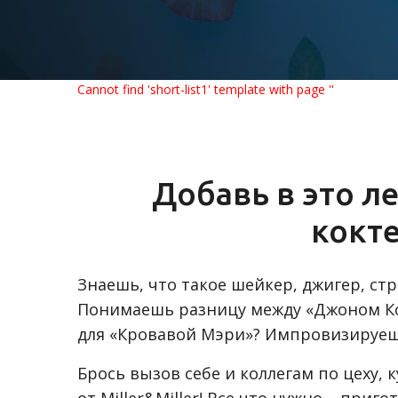
Cannot find 'short-list1' template with page ''
Добавь в это л
кокт
Знаешь, что такое шейкер, джигер, ст
Понимаешь разницу между «Джоном Ко
для «Кровавой Мэри»? Импровизируеш
Брось вызов себе и коллегам по цеху,