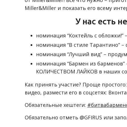
от Miller&Miller! Все что нужно – пр
Miller&Miller и показать его всему инте
У нас есть 
номинация “Коктейль с обложки!” 
номинация “В стиле Тарантино” –
номинация “Лучший вид” – проду
номинация “Бармен из барменов” 
КОЛИЧЕСТВОМ ЛАЙКОВ в наших соц
Как принять участие? Проще простого:
видео, размести его в соцсетях: Вконта
Обязательные хештеги:
#битвабарменов
Обязательно отметь @GFIRUS или запол