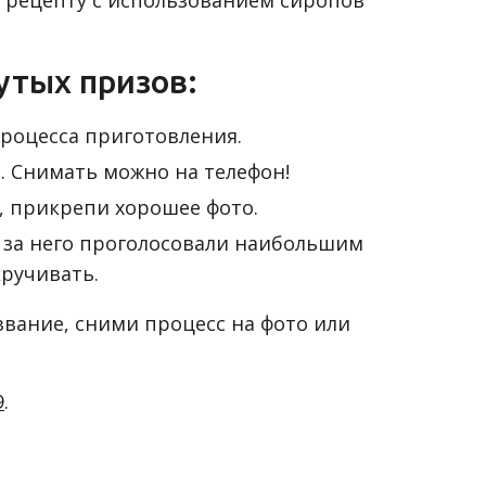
му рецепту с использованием сиропов
утых призов:
процесса приготовления.
. Снимать можно на телефон!
 прикрепи хорошее фото.
 за него проголосовали наибольшим
ручивать.
звание, сними процесс на фото или
9
.