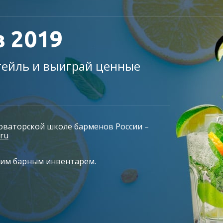
 2019
тейль и выиграй ценные
новаторской школе барменов России –
.ru
ким
барным инвентарем
.