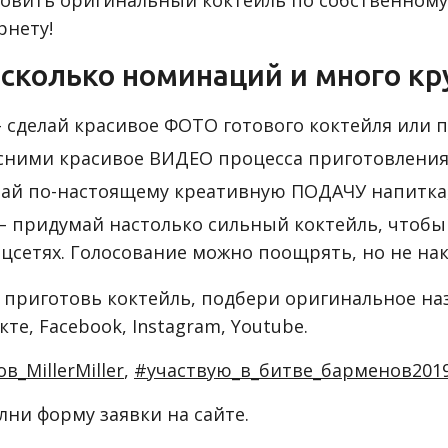
иготовить оригинальный коктейль по собственно
рнету!
несколько номинаций и много кр
– сделай красивое ФОТО готового коктейля или 
 сними красивое ВИДЕО процесса приготовления
май по-настоящему креативную ПОДАЧУ напитка,
– придумай настолько сильный коктейль, чтобы
сетях. Голосование можно поощрять, но не нак
 приготовь коктейль, подбери оригинальное на
кте, Facebook, Instagram, Youtube.
_MillerMiller
,
#участвую_в_битве_барменов201
ни форму заявки на сайте.