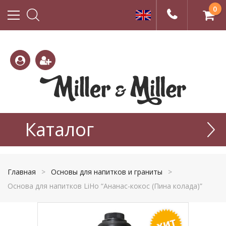
0
(800)
(495)
333-
Каталог
665-
22-01
77-99
Главная
>
Основы для напитков и граниты
>
Основа для напитков LiHo “Ананас-кокос (Пина колада)”