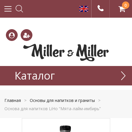
0
(800)
(495)
333-
Каталог
665-
22-01
77-99
Главная
>
Основы для напитков и граниты
>
Основа для напитков LiHo “Мята-лайм-имбирь”