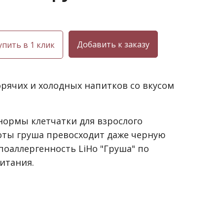
упить в 1 клик
 горячих и холодных напитков со вкусом
нормы клетчатки для взрослого
оты груша превосходит даже черную
поаллергенность LiHo "Груша" по
итания.