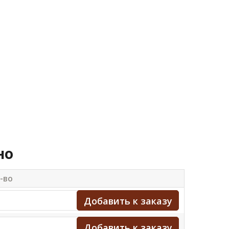
но
-во