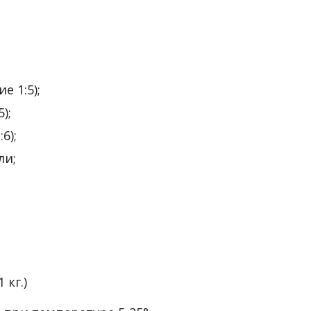
 1:5);
);
6);
ли;
 кг.)