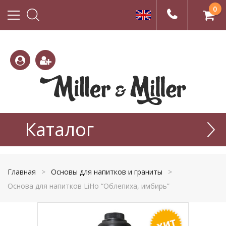
0
(800)
(495)
333-
Каталог
665-
22-01
77-99
Главная
>
Основы для напитков и граниты
>
Основа для напитков LiHo “Облепиха, имбирь”