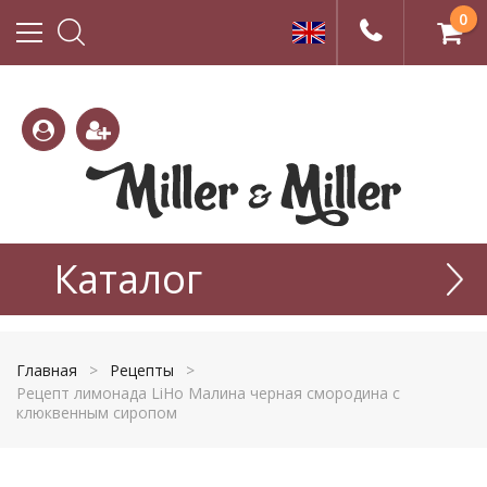
0
(800)
(495)
333-
Каталог
665-
22-01
77-99
Главная
>
Рецепты
>
Рецепт лимонада LiHo Малина черная смородина с
клюквенным сиропом