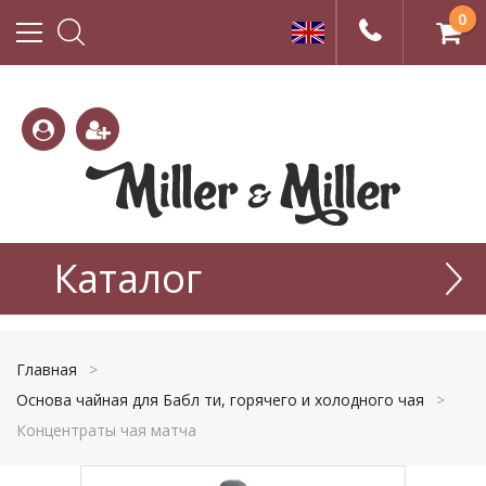
0
(800)
(495)
333-
Каталог
665-
22-01
77-99
Главная
>
Основа чайная для Бабл ти, горячего и холодного чая
>
Концентраты чая матча