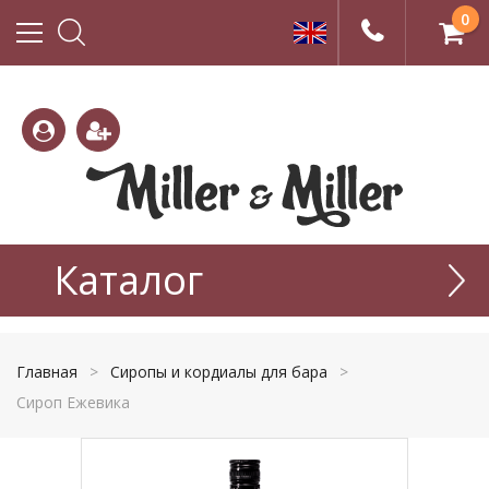
0
(800)
(495)
333-
Каталог
665-
22-01
77-99
Главная
>
Сиропы и кордиалы для бара
>
Сироп Ежевика