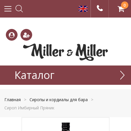
0
(800)
(495)
333-
Каталог
665-
22-01
77-99
Главная
>
Сиропы и кордиалы для бара
>
Сироп Имбирный Пряник