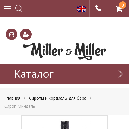
0
(800)
(495)
333-
Каталог
665-
22-01
77-99
Главная
>
Сиропы и кордиалы для бара
>
Сироп Миндаль