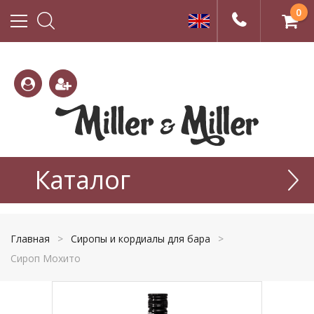
0
(800)
(495)
333-
Каталог
665-
22-01
77-99
Главная
>
Сиропы и кордиалы для бара
>
Сироп Мохито