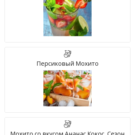
Персиковый Мохито
Мохито со вкусом Ананас Кокос. Сезон