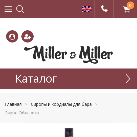
0
(800)
(495)
333-
Каталог
665-
22-01
77-99
Главная
>
Сиропы и кордиалы для бара
>
Сироп Облепиха