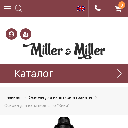
0
(800)
(495)
333-
Каталог
665-
22-01
77-99
Главная
>
Основы для напитков и граниты
>
Основа для напитков LiHo “Киви”