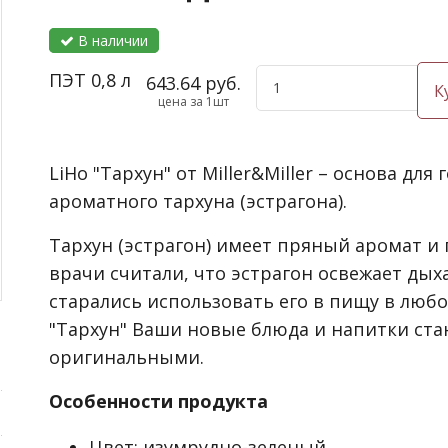
В наличии
ПЭТ 0,8 л
643.64 руб.
К
цена за 1шт
LiHo "Тархун" от Miller&Miller – основа дл
ароматного тархуна (эстрагона).
Тархун (эстрагон) имеет пряный аромат и 
врачи считали, что эстрагон освежает дых
старались использовать его в пищу в любое
"Тархун" Ваши новые блюда и напитки ста
оригинальными.
Особенности продукта
Цвет: изумрудно-зеленый.