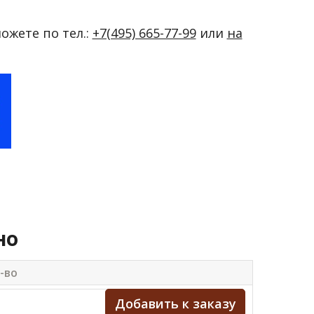
можете по тел.:
+7(495) 665-77-99
или
на
но
-во