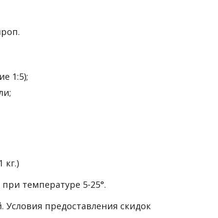
роп.
 1:5);
ли;
 кг.)
 при температуре 5-25°.
й. Условия предоставления скидок