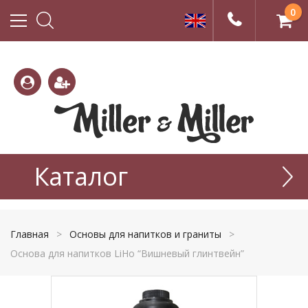
0
(800)
(495)
333-
Каталог
665-
22-01
77-99
Главная
>
Основы для напитков и граниты
>
Основа для напитков LiHo “Вишневый глинтвейн”