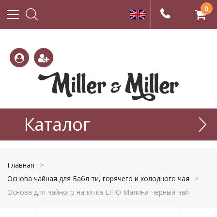
0
(800)
(495)
333-
Каталог
665-
22-01
77-99
Главная
>
Основа чайная для Бабл ти, горячего и холодного чая
>
Основа для чайного напитка LIHO Малина-черный чай