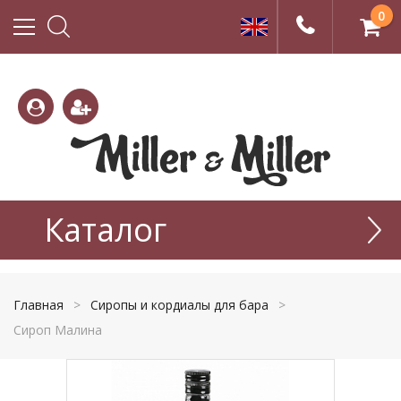
0
(800)
(495)
333-
Каталог
665-
22-01
77-99
Главная
>
Сиропы и кордиалы для бара
>
Сироп Малина