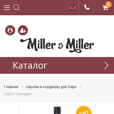
0
(800)
(495)
333-
Каталог
665-
22-01
77-99
Главная
>
Сиропы и кордиалы для бара
>
Сироп Гренадин