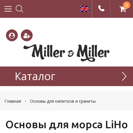
0
(800)
(495)
333-
Каталог
665-
22-01
77-99
Главная
>
Основы для напитков и граниты
Основы для морса LiHo