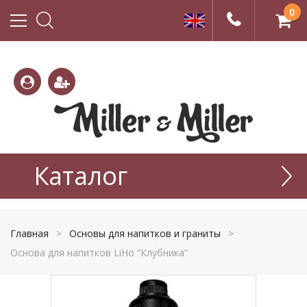
0
(800)
(495)
333-
Каталог
665-
22-01
77-99
Главная
>
Основы для напитков и граниты
>
Основа для напитков LiHo “Клубника”