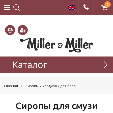
0
(800)
(495)
333-
Каталог
665-
22-01
77-99
Главная
>
Сиропы и кордиалы для бара
Сиропы для смузи