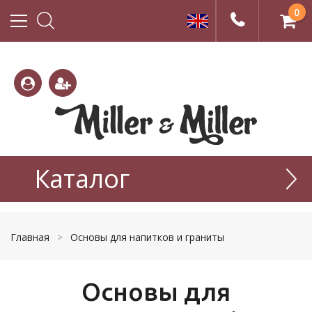
0
(800)
(495)
333-
Каталог
665-
22-01
77-99
Главная
>
Основы для напитков и граниты
Основы для