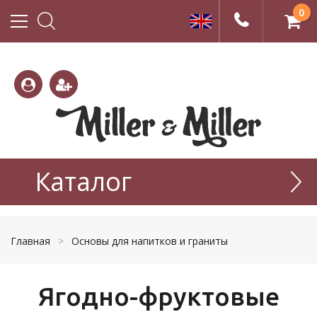
0
(800)
(495)
333-
Каталог
665-
22-01
77-99
Главная
>
Основы для напитков и граниты
Ягодно-фруктовые