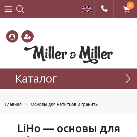
0
(800)
(495)
333-
Каталог
665-
22-01
77-99
Главная
>
Основы для напитков и граниты
LiHo — основы для